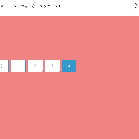
いたモモダチのみんなにメッセージ！
前
1
2
3
4