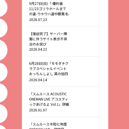
9月27日(日)「-優利香
11/23ゴリラホールまで
の道-ウホウハ道中膝栗毛-
Extra Stage-
2026.07.23
YURIGORIFES」出演決
定！
【復旧完了】サーバー障
害に伴うサイト表示不具
合のお詫び
2026.04.23
6月28日(日)「モモダチク
ラブスペシャルイベント
おっちんしよし 其の拾四
～結成29周年ニッコリ！
2026.04.14
ノセルンルン！～」 詳細
発表！
「スムルース ACOUSTIC
ONEMAN LIVE アコスティ
ックあげるよ Vol.1」詳細
発表！
2026.01.07
「スムルース令和七年度