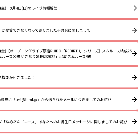
日(金)・9月4日(日)のライブ情報解禁！
」が閲覧できなくなっておりました不具合に関しまして
日(金)【オープニングライブ原宿RUIDO「REBIRTH」シリーズ】スムルース結成25
ルース×鶴 いきなり延長戦2022」出演 スムルース/鶴
ネ機能が付きました！
員様宛に「test@thml.jp」から送られたメールにつきましてのお詫び
ブ「ゆめだんごコース」あなたへのお誕生日メッセージに関しましてのお詫び