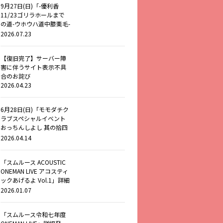
9月27日(日)「-優利香
11/23ゴリラホールまで
の道-ウホウハ道中膝栗毛-
Extra Stage-
2026.07.23
YURIGORIFES」出演決
定！
【復旧完了】サーバー障
害に伴うサイト表示不具
合のお詫び
2026.04.23
6月28日(日)「モモダチク
ラブスペシャルイベント
おっちんしよし 其の拾四
～結成29周年ニッコリ！
2026.04.14
ノセルンルン！～」 詳細
発表！
「スムルース ACOUSTIC
ONEMAN LIVE アコスティ
ックあげるよ Vol.1」詳細
発表！
2026.01.07
「スムルース令和七年度